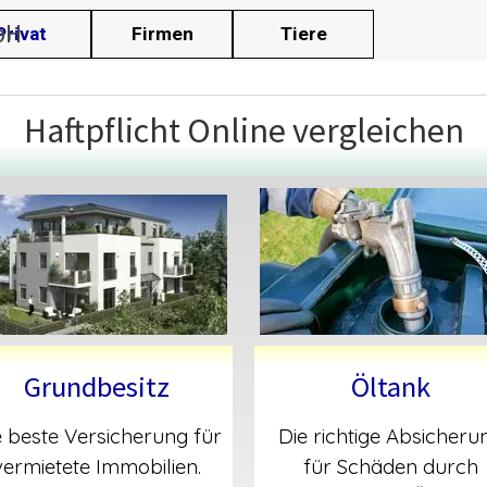
Menü überspringen
bH
Privat
▼
Firmen
▼
Tiere
▼
▼
Haftpflicht Online vergleichen
Grundbesitz
Öltank
e beste Versicherung für
Die richtige Absicheru
vermietete Immobilien.
für Schäden durch