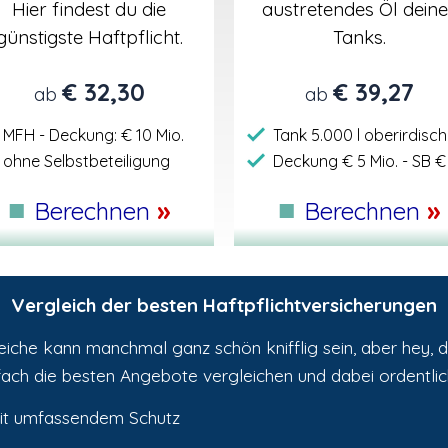
Hier findest du die
austretendes Öl deine
günstigste Haftpflicht.
Tanks.
€ 32,30
€ 39,27
ab
ab
MFH - Deckung: € 10 Mio.
Tank 5.000 l oberirdisch
ohne Selbstbeteiligung
Deckung € 5 Mio. - SB € 
■
■
»
»
Berechnen
Berechnen
Vergleich der besten Haftpflichtversicherungen
iche kann manchmal ganz schön knifflig sein, aber hey, da
ach die besten Angebote vergleichen und dabei ordentlic
 mit umfassendem Schutz