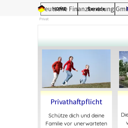
Direkt zum Seiteninhalt
Deutsche Finanzberatung Gm
HOME
Service
Privat
Privathaftpflicht
Di
Schütze dich und deine
Familie vor unerwarteten