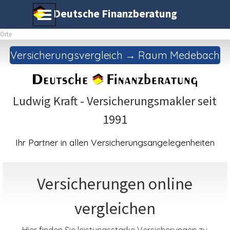
Direkt zum Seiteninhalt
Menü überspringen
Deutsche Finanzberatung
Orte
Versicherungsvergleich → Raum Medebach
Ludwig Kraft - Versicherungsmakler seit
1991
Ihr Partner in allen Versicherungsangelegenheiten
Versicherungen online
vergleichen